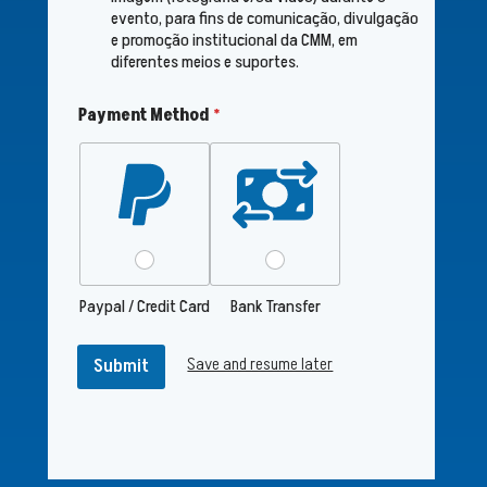
a
evento, para fins de comunicação, divulgação
d
e promoção institucional da CMM, em
a
diferentes meios e suportes.
Payment Method
*
Paypal / Credit Card
Bank Transfer
Save and resume later
Submit