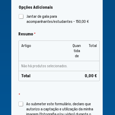
Opções Adicionais
Jantar de gala para
acompanhantes/estudantes -
150,00 €
m
Resumo
*
o
r
a
Artigo
Quan
Total
d
tida
a
de
d
i
Não há produtos selecionados.
f
e
Total
0,00 €
r
e
n
t
*
e
m
Ao submeter este formulário, declaro que
o
autorizo a captação e utilização da minha
r
imagem (fotografia e/ou vídeo) durante o